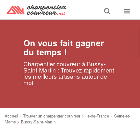
Toggle
Toggle
search
navigat
On vous fait gagner
du temps !
Charpentier couvreur à Bussy-
Saint-Martin : Trouvez rapidement
les meilleurs artisans autour de
moi
Accueil
>
Trouver un charpentier couvreur
>
Ile-de-France
>
Seine-et-
Marne
>
Bussy-Saint-Martin