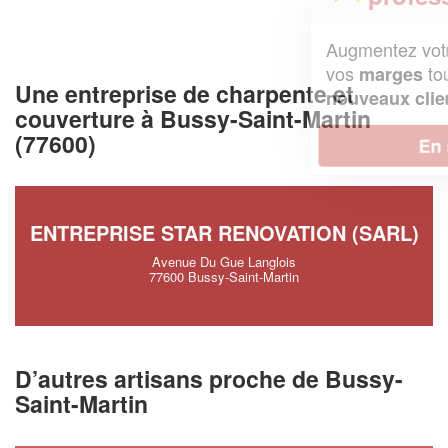
Augmentez votre
et
chiffre d'affaires
vos
tout en gagnant de
marges
Une entreprise de charpente et
!
nouveaux clients
couverture à Bussy-Saint-Martin
(77600)
En savoir plus
ENTREPRISE STAR RENOVATION (SARL)
Avenue Du Gue Langlois
77600 Bussy-Saint-Martin
D’autres artisans proche de Bussy-
Saint-Martin