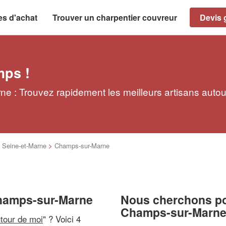
es d'achat
Trouver un charpentier couvreur
Devis g
mps !
e : Trouvez rapidement les meilleurs artisans autou
>
Seine-et-Marne
>
Champs-sur-Marne
Champs-sur-Marne
Nous cherchons pou
Champs-sur-Marn
utour de moi
" ? Voici 4