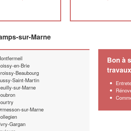
hamps-sur-Marne
ontfermeil
Bon à s
oissy-en-Brie
travau
roissy-Beaubourg
ussy-Saint-Martin
Entrete
euilly-sur-Marne
Rénove
oubron
Commen
ourtry
rmesson-sur-Marne
ollegien
ivry-Gargan