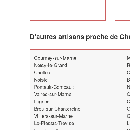
D’autres artisans proche de C
Gournay-sur-Marne
M
Noisy-le-Grand
R
Chelles
C
Noisiel
B
Pontault-Combault
N
Vaires-sur-Marne
C
Lognes
C
Brou-sur-Chantereine
O
Villiers-sur-Marne
C
Le-Plessis-Trevise
L