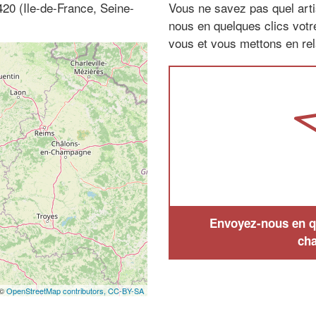
20 (Ile-de-France, Seine-
Vous ne savez pas quel arti
nous en quelques clics vot
vous et vous mettons en rela
Envoyez-nous en qu
cha
 ©
OpenStreetMap contributors,
CC-BY-SA