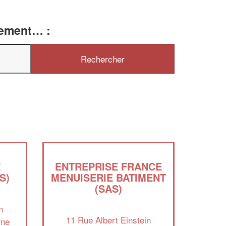
tement… :
✕
Vous êtes un
professionnel ?
Augmentez votre
chiffre d'affaires
vos
tout en gagnant de
marges
!
nouveaux clients
En savoir plus
Z
ENTREPRISE FRANCE
S)
MENUISERIE BATIMENT
(SAS)
n
11 Rue Albert Einstein
rne