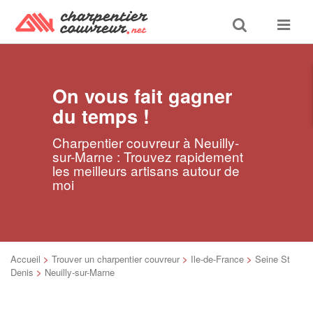
Toggle
Toggle
search
navigat
On vous fait gagner
du temps !
Charpentier couvreur à Neuilly-
sur-Marne : Trouvez rapidement
les meilleurs artisans autour de
moi
Accueil
>
Trouver un charpentier couvreur
>
Ile-de-France
>
Seine St
Denis
>
Neuilly-sur-Marne