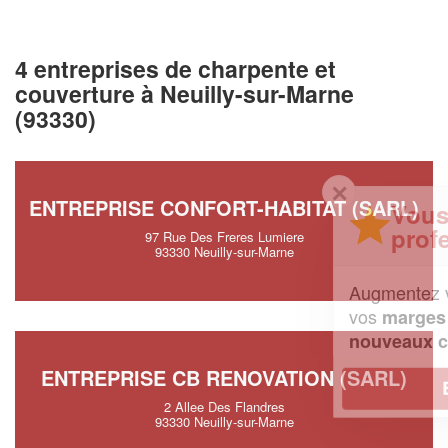
4 entreprises de charpente et
couverture à Neuilly-sur-Marne
(93330)
✕
ENTREPRISE CONFORT-HABITAT (SARL)
Vous êtes un
professionnel ?
97 Rue Des Freres Lumiere
93330 Neuilly-sur-Marne
Augmentez votre
et
chiffre d'affaires
vos
tout en gagnant de
marges
!
nouveaux clients
ENTREPRISE CB RENOVATION (SARL)
En savoir plus
2 Allee Des Flandres
93330 Neuilly-sur-Marne