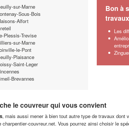
euilly-sur-Marne
Bon à s
ontenay-Sous-Bois
travau
aisons-Alfort
reteil
Les di
e-Plessis-Trevise
Amélior
illiers-sur-Marne
entrep
oinville-le-Pont
Zingue
euilly-Plaisance
oissy-Saint-Leger
incennes
imeil-Brevannes
che le couvreur qui vous convient
, mais aussi mener à bien tout autre type de travaux don
ns
charpentier-couvreur.net. Vous pourrez ainsi choisir le spéci