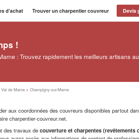
es d'achat
Trouver un charpentier couvreur
Devis g
mps !
arne : Trouvez rapidement les meilleurs artisans au
>
Val de Marne
>
Champigny-sur-Marne
er aux coordonnées des couvreurs disponibles partout dan
re charpentier-couvreur.net.
ent des travaux de
couverture et charpentes (revêtements o
 vous aurez accès aux informations de contact de profession