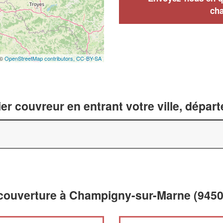
cha
 ©
OpenStreetMap contributors,
CC-BY-SA
er couvreur en entrant votre ville, dépar
 couverture à Champigny-sur-Marne (9450