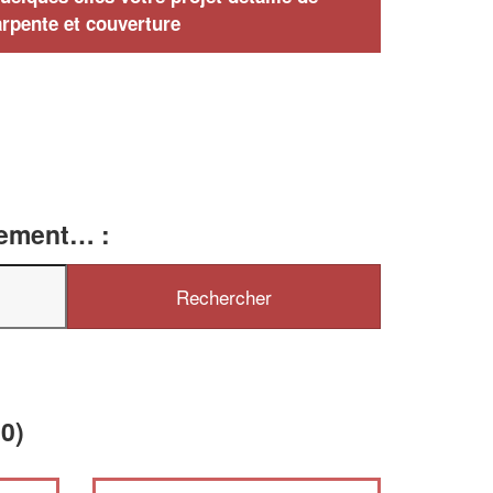
rpente et couverture
tement… :
0)