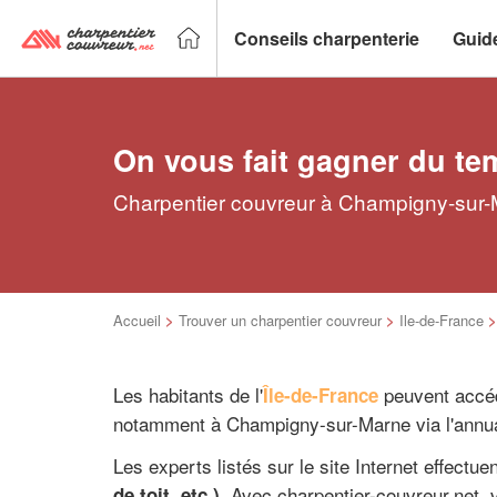
Conseils charpenterie
Guid
On vous fait gagner du te
Charpentier couvreur à Champigny-sur-M
Accueil
>
Trouver un charpentier couvreur
>
Ile-de-France
Les habitants de l'
peuvent accéd
Île-de-France
notamment à Champigny-sur-Marne via l'annuai
Les experts listés sur le site Internet effectu
. Avec charpentier-couvreur.net,
de toit, etc.)