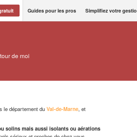
ratuit
Guides pour les pros
Simplifiez votre gesti
tour de moi
s le département du
, et
Val-de-Marne
u solins mais aussi isolants ou aérations
nels sérieux et proches de chez vous.