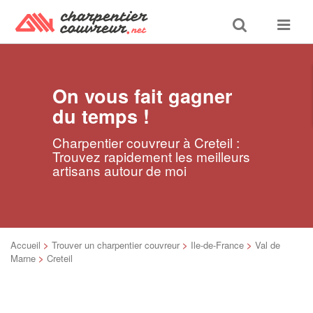
Toggle
Toggle
search
navigat
On vous fait gagner
du temps !
Charpentier couvreur à Creteil :
Trouvez rapidement les meilleurs
artisans autour de moi
Accueil
>
Trouver un charpentier couvreur
>
Ile-de-France
>
Val de
Marne
>
Creteil