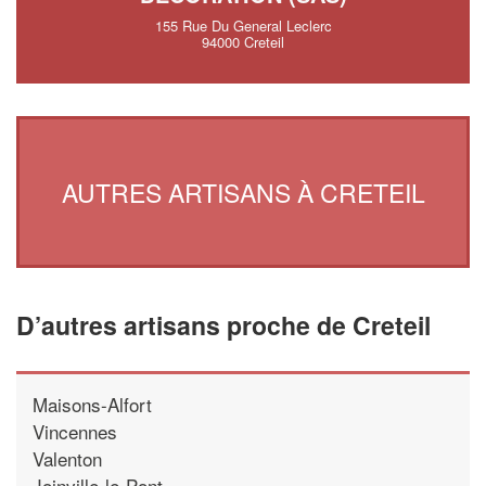
155 Rue Du General Leclerc
94000 Creteil
AUTRES ARTISANS À CRETEIL
D’autres artisans proche de Creteil
Maisons-Alfort
Vincennes
Valenton
Joinville-le-Pont