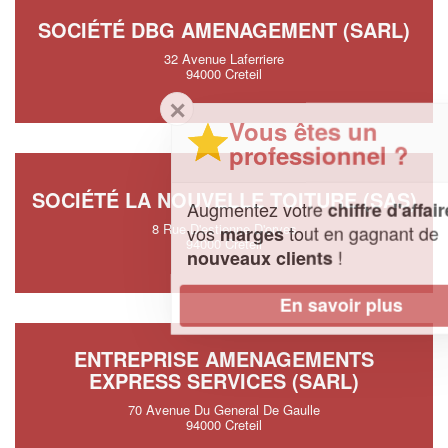
SOCIÉTÉ DBG AMENAGEMENT (SARL)
32 Avenue Laferriere
94000 Creteil
✕
Vous êtes un
professionnel ?
SOCIÉTÉ LA NOUVELLE TOITURE (SAS)
Augmentez votre
et
chiffre d'affaires
8 Rue D'estienne D'orves
vos
tout en gagnant de
marges
94000 Creteil
!
nouveaux clients
En savoir plus
ENTREPRISE AMENAGEMENTS
EXPRESS SERVICES (SARL)
70 Avenue Du General De Gaulle
94000 Creteil