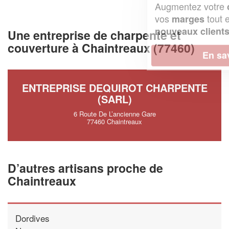
Augmentez votre
et
chiffre d'affaires
vos
tout en gagnant de
marges
!
nouveaux clients
Une entreprise de charpente et
couverture à Chaintreaux (77460)
En savoir plus
ENTREPRISE DEQUIROT CHARPENTE
(SARL)
6 Route De L’ancienne Gare
77460 Chaintreaux
D’autres artisans proche de
Chaintreaux
Dordives