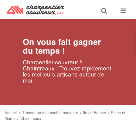
Toggle
Toggle
search
navigat
On vous fait gagner
du temps !
Charpentier couvreur à
Chaintreaux : Trouvez rapidement
les meilleurs artisans autour de
moi
Accueil
>
Trouver un charpentier couvreur
>
Ile-de-France
>
Seine-et-
Marne
>
Chaintreaux