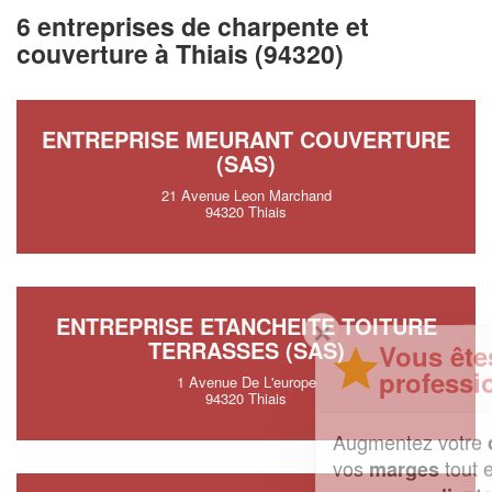
6 entreprises de charpente et
couverture à Thiais (94320)
ENTREPRISE MEURANT COUVERTURE
(SAS)
21 Avenue Leon Marchand
94320 Thiais
ENTREPRISE ETANCHEITE TOITURE
✕
TERRASSES (SAS)
Vous êtes un
professionnel ?
1 Avenue De L'europe
94320 Thiais
Augmentez votre
et
chiffre d'affaires
vos
tout en gagnant de
marges