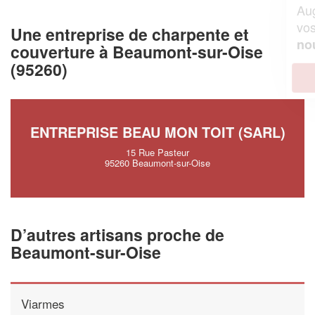
Augmentez votre
et
chiffre d'affaires
vos
tout en gagnant de
marges
Une entreprise de charpente et
!
nouveaux clients
couverture à Beaumont-sur-Oise
(95260)
En savoir plus
ENTREPRISE BEAU MON TOIT (SARL)
15 Rue Pasteur
95260 Beaumont-sur-Oise
D’autres artisans proche de
Beaumont-sur-Oise
Viarmes