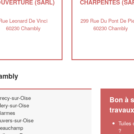
UVERTURE (SARL)
CHARPENTES (SA
Rue Leonard De Vinci
299 Rue Du Pont De Pie
60230 Chambly
60230 Chambly
hambly
recy-sur-Oise
Bon à s
ery-sur-Oise
travau
iarmes
uvers-sur-Oise
Tuiles
eauchamp
?