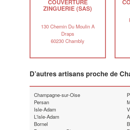
COUVERTURE
CO
ZINGUERIE (SAS)
130 Chemin Du Moulin A
Draps
60230 Chambly
D’autres artisans proche de C
Champagne-sur-Oise
P
Persan
M
Isle-Adam
V
L'isle-Adam
A
Bornel
B