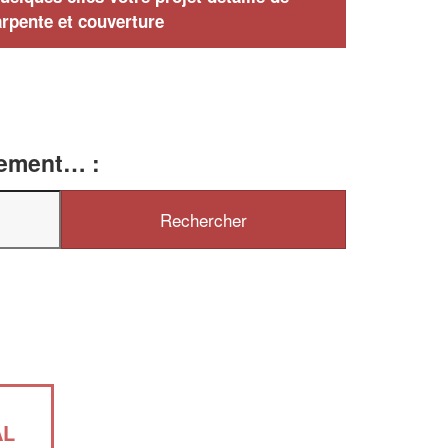
rpente et couverture
tement… :
AL