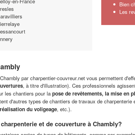
elloy-en-France
Bien ch
resles
Les re
aravilliers
ierrelaye
essancourt
nnery
hambly
 Chambly par charpentier-couvreur.net vous permettent d'eff
, à titre d'illustration). Ces professionnels agissen
ouvertures
ur les chantiers pour la
pose de revêtements, la mise en pl
utent d'autres types de chantiers de travaux de charpenterie 
, etc.).
réalisation du voligeage
de charpenterie et de couverture à Chambly?
 certaines sortes de types de bâtiments, comme par exempl