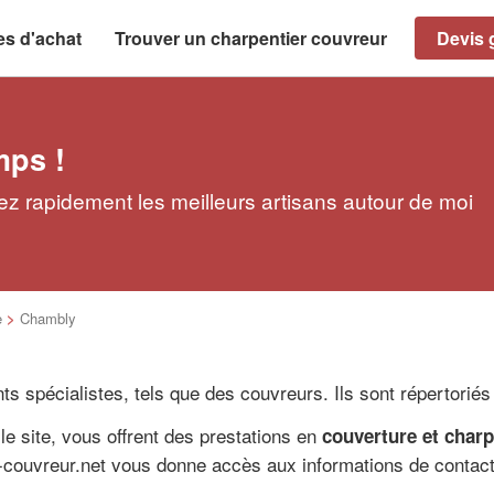
es d'achat
Trouver un charpentier couvreur
Devis g
mps !
z rapidement les meilleurs artisans autour de moi
e
>
Chambly
ents spécialistes, tels que des couvreurs. Ils sont répertorié
le site, vous offrent des prestations en
couverture et charp
r-couvreur.net vous donne accès aux informations de contact