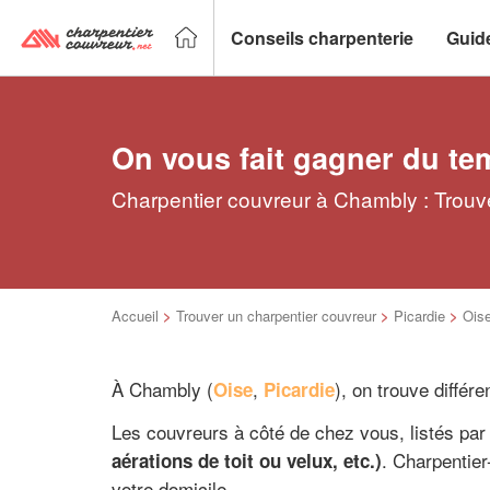
Conseils charpenterie
Guid
On vous fait gagner du te
Charpentier couvreur à Chambly : Trouve
Accueil
>
Trouver un charpentier couvreur
>
Picardie
>
Ois
À Chambly (
,
), on trouve différ
Oise
Picardie
Les couvreurs à côté de chez vous, listés par 
. Charpentie
aérations de toit ou velux, etc.)
votre domicile.