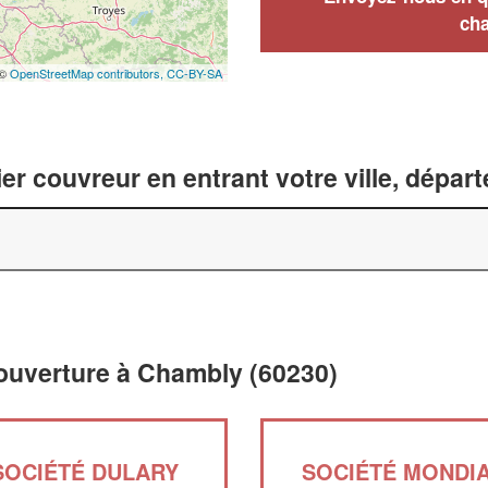
cha
 ©
OpenStreetMap contributors,
CC-BY-SA
er couvreur en entrant votre ville, dépar
couverture à Chambly (60230)
SOCIÉTÉ DULARY
SOCIÉTÉ MONDI