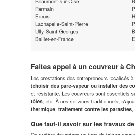
Beaumont-sur-Oise
B
Parmain
P
Ercuis
H
Lachapelle-Saint-Pierre
P
Ully-Saint-Georges
B
Baillet-en-France
E
Faites appel à un couvreur à C
Les prestations des entrepreneurs localisés à
(
choisir des pare-vapeur ou installer des c
et résistante. Les couvreurs sont essentiels s
, etc. À ces services traditionnels, s'ajo
tôles
,
,
thermique
traitement contre les parasites
Que faut-il savoir sur les travaux 
On préfère davantage un type de toiture pour