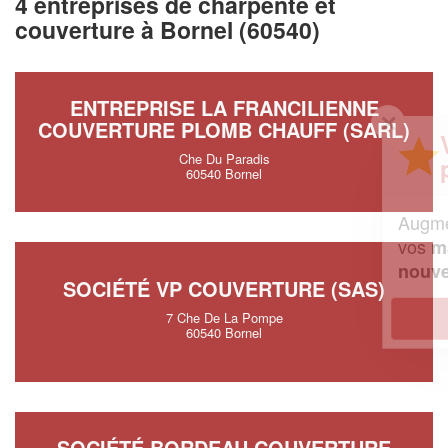
4 entreprises de charpente et
couverture à Bornel (60540)
ENTREPRISE LA FRANCILIENNE
✕
COUVERTURE PLOMB CHAUFF (SARL)
Vous êtes un
Che Du Paradis
professionnel ?
60540 Bornel
Augmentez votre
et
chiffre d'affaires
vos
tout en gagnant de
marges
!
nouveaux clients
SOCIÉTÉ VP COUVERTURE (SAS)
En savoir plus
7 Che De La Pompe
60540 Bornel
SOCIÉTÉ BORDEAU COUVERTURE