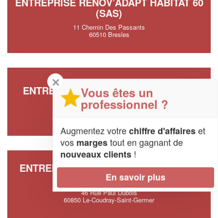
ENTREPRISE RENOV’ADAPT HABITAT 60
(SAS)
11 Chemin Des Passants
60510 Bresles
✕
ENTREPRISE LJH CHARPENTE (SAS)
Vous êtes un
professionnel ?
46 Rue Du Moulin
60400 Mondescourt
Augmentez votre
et
chiffre d'affaires
vos
tout en gagnant de
marges
!
nouveaux clients
ENTREPRISE DELANDE COUVERTURE
En savoir plus
ZINGUERIE (SAS)
46 Rue Paul Dubois
60850 Le-Coudray-Saint-Germer