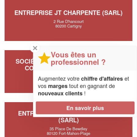
ENTREPRISE JT CHARPENTE (SARL)
2 Rue D'hancourt
80200 Cartigny
✕
Vous êtes un
professionnel ?
SOCIÉTÉ CARPENTIER CHARPENTE
CONSTRUCTION BOIS (SARL)
11 Rue Du Marais
Augmentez votre
et
chiffre d'affaires
80500 Trois-Rivieres
vos
tout en gagnant de
marges
!
nouveaux clients
En savoir plus
ENTREPRISE IDEAL’COUVERTURE
(SARL)
35 Place De Bewdley
80120 Fort-Mahon-Plage