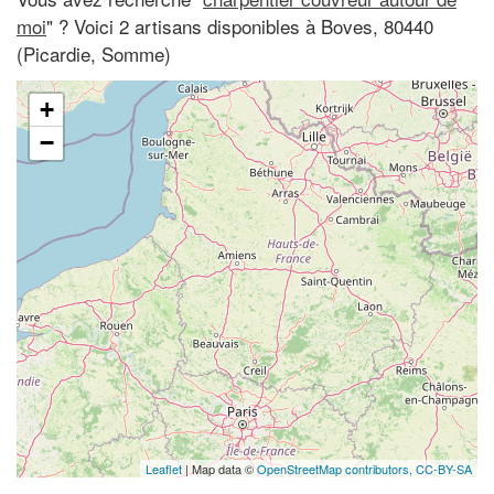
moi
" ? Voici 2 artisans disponibles à Boves, 80440
(Picardie, Somme)
+
−
Leaflet
| Map data ©
OpenStreetMap contributors,
CC-BY-SA