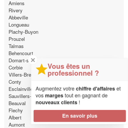
Amiens
Rivery
Abbeville
Longueau
Plachy-Buyon
Prouzel
Talmas
Behencourt
✕
Domart-sur-La-Luce
Vous êtes un
Corbie
professionnel ?
Villers-Bretonneux
Conty
Augmentez votre
et
chiffre d'affaires
Esclainvillers
vos
tout en gagnant de
marges
Sauvillers-Mongival
!
nouveaux clients
Beauval
Flechy
En savoir plus
Albert
Aumont