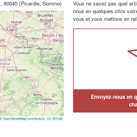
t, 80640 (Picardie, Somme)
Vous ne savez pas quel arti
nous en quelques clics vot
vous et vous mettons en rela
Envoyez-nous en qu
cha
 ©
OpenStreetMap contributors,
CC-BY-SA