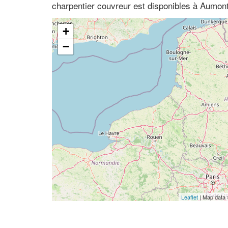
charpentier couvreur est disponibles à Aumon
+
−
Leaflet
| Map data