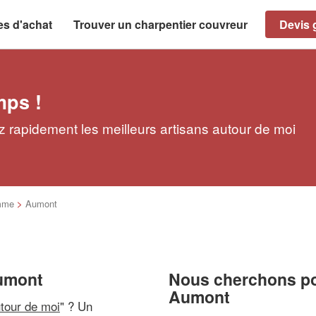
es d'achat
Trouver un charpentier couvreur
Devis g
mps !
 rapidement les meilleurs artisans autour de moi
mme
>
Aumont
Aumont
Nous cherchons pou
Aumont
utour de moi
" ? Un