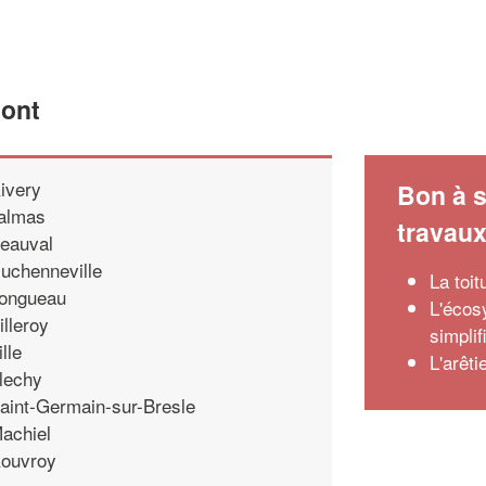
mont
ivery
Bon à s
almas
travau
eauval
uchenneville
La toi
ongueau
L'écos
illeroy
simplif
ille
L'arêti
lechy
aint-Germain-sur-Bresle
achiel
ouvroy