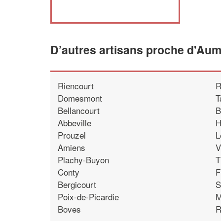
D’autres artisans proche d'Au
Riencourt
R
Domesmont
T
Bellancourt
B
Abbeville
H
Prouzel
L
Amiens
V
Plachy-Buyon
T
Conty
F
Bergicourt
S
Poix-de-Picardie
M
Boves
R