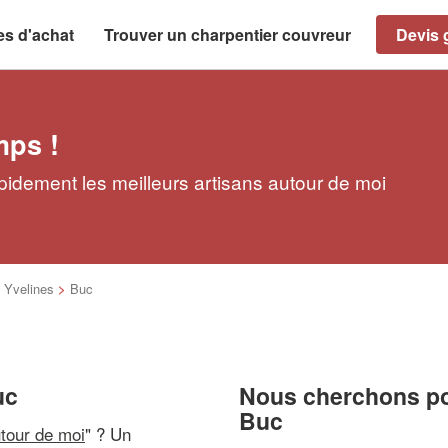
es d'achat
Trouver un charpentier couvreur
Devis g
mps !
pidement les meilleurs artisans autour de moi
>
Yvelines
>
Buc
uc
Nous cherchons pou
Buc
utour de moi
" ? Un