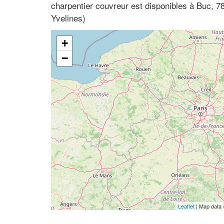
charpentier couvreur est disponibles à Buc, 7
Yvelines)
+
−
Leaflet
| Map data