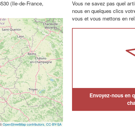
8530 (Ile-de-France,
Vous ne savez pas quel arti
nous en quelques clics vot
vous et vous mettons en rela
Envoyez-nous en qu
cha
 ©
OpenStreetMap contributors,
CC-BY-SA