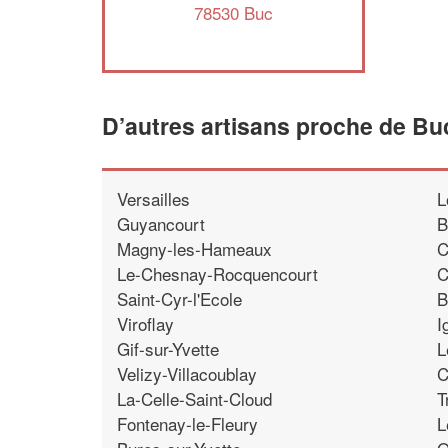
78530 Buc
D’autres artisans proche de Bu
Versailles
L
Guyancourt
B
Magny-les-Hameaux
C
Le-Chesnay-Rocquencourt
C
Saint-Cyr-l'Ecole
B
Viroflay
I
Gif-sur-Yvette
L
Velizy-Villacoublay
C
La-Celle-Saint-Cloud
T
Fontenay-le-Fleury
L