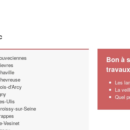
c
ouveciennes
Bon à s
ievres
travau
haville
hevreuse
Les la
ois-d'Arcy
La veil
gny
Quel p
es-Ulis
roissy-sur-Seine
rappes
e-Vesinet