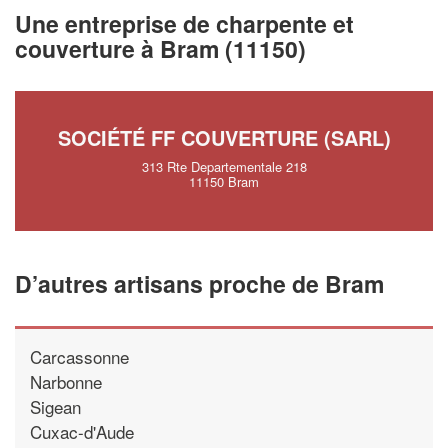
vos
tout en gagnant de
marges
Une entreprise de charpente et
!
nouveaux clients
couverture à Bram (11150)
En savoir plus
SOCIÉTÉ FF COUVERTURE (SARL)
313 Rte Departementale 218
11150 Bram
D’autres artisans proche de Bram
Carcassonne
Narbonne
Sigean
Cuxac-d'Aude