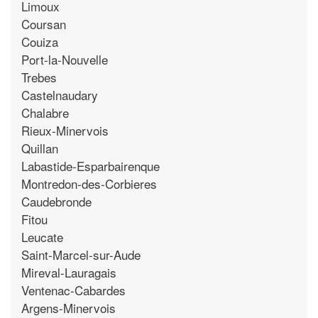
Limoux
Coursan
Couiza
Port-la-Nouvelle
Trebes
Castelnaudary
Chalabre
Rieux-Minervois
Quillan
Labastide-Esparbairenque
Montredon-des-Corbieres
Caudebronde
Fitou
Leucate
Saint-Marcel-sur-Aude
Mireval-Lauragais
Ventenac-Cabardes
Argens-Minervois