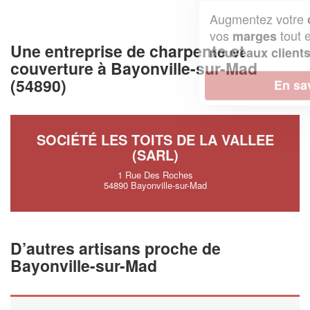
Augmentez votre
et
chiffre d'affaires
vos
tout en gagnant de
marges
Une entreprise de charpente et
!
nouveaux clients
couverture à Bayonville-sur-Mad
(54890)
En savoir plus
SOCIÉTÉ LES TOITS DE LA VALLEE
(SARL)
1 Rue Des Roches
54890 Bayonville-sur-Mad
D’autres artisans proche de
Bayonville-sur-Mad