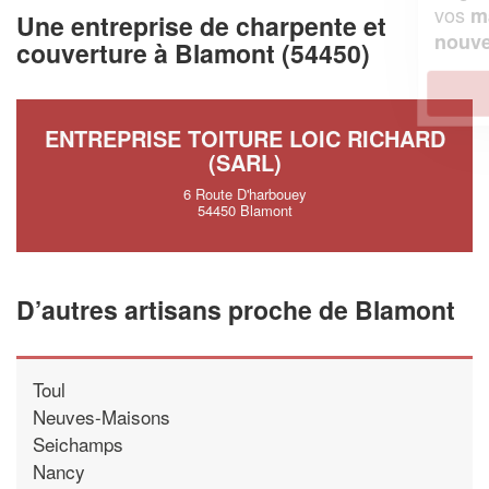
vos
tout en gagnant de
marges
Une entreprise de charpente et
!
nouveaux clients
couverture à Blamont (54450)
En savoir plus
ENTREPRISE TOITURE LOIC RICHARD
(SARL)
6 Route D'harbouey
54450 Blamont
D’autres artisans proche de Blamont
Toul
Neuves-Maisons
Seichamps
Nancy