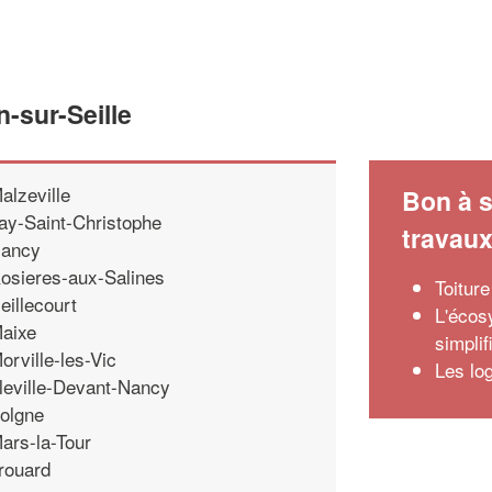
n-sur-Seille
alzeville
Bon à s
ay-Saint-Christophe
travau
ancy
osieres-aux-Salines
Toitur
eillecourt
L'écos
aixe
simplif
orville-les-Vic
Les log
leville-Devant-Nancy
olgne
ars-la-Tour
rouard