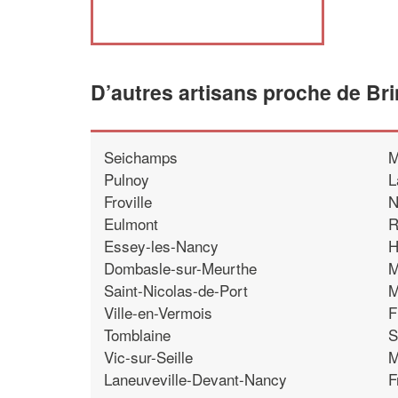
D’autres artisans proche de Bri
Seichamps
M
Pulnoy
L
Froville
N
Eulmont
R
Essey-les-Nancy
H
Dombasle-sur-Meurthe
M
Saint-Nicolas-de-Port
M
Ville-en-Vermois
F
Tomblaine
S
Vic-sur-Seille
M
Laneuveville-Devant-Nancy
F