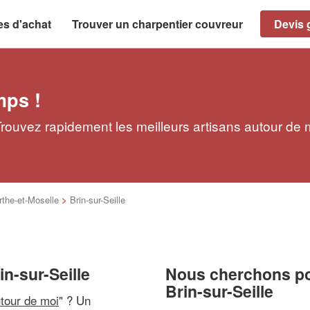
es d'achat
Trouver un charpentier couvreur
Devis g
mps !
 Trouvez rapidement les meilleurs artisans autour de 
the-et-Moselle
>
Brin-sur-Seille
in-sur-Seille
Nous cherchons pou
Brin-sur-Seille
utour de moi
" ? Un