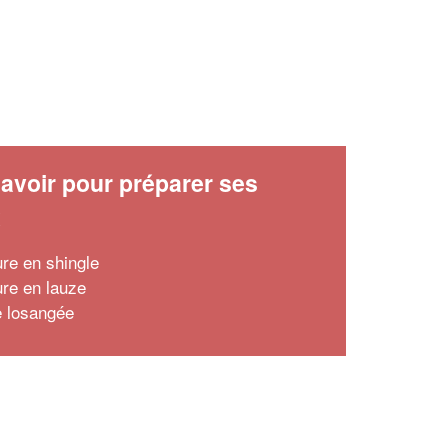
avoir pour préparer ses
x
ure en shingle
ure en lauze
le losangée