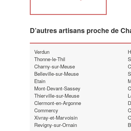
D’autres artisans proche de C
Verdun
H
Thonne-le-Thil
S
Charny-sur-Meuse
C
Belleville-sur-Meuse
S
Etain
M
Mont-Devant-Sassey
C
Thierville-sur-Meuse
L
Clermont-en-Argonne
D
Commercy
C
Xivray-et-Marvoisin
O
Revigny-sur-Ornain
B