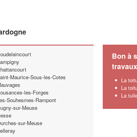
hardogne
oudelaincourt
Bon à s
ampigny
travau
hattancourt
aint-Maurice-Sous-les-Cotes
La toit
auvages
La toit
ousances-les-Forges
La tui
es-Souhesmes-Rampont
ugny-sur-Meuse
esse
urches-sur-Meuse
elleray