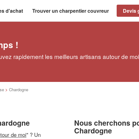
es d'achat
Trouver un charpentier couvreur
Devis g
mps !
vez rapidement les meilleurs artisans autour de mo
se
>
Chardogne
Chardogne
Nous cherchons pou
Chardogne
utour de moi
" ? Un