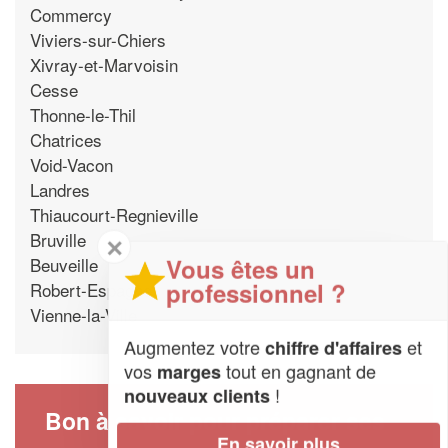
Commercy
Viviers-sur-Chiers
Xivray-et-Marvoisin
Cesse
Thonne-le-Thil
Chatrices
Void-Vacon
Landres
Thiaucourt-Regnieville
Bruville
✕
Beuveille
Vous êtes un
professionnel ?
Robert-Espagne
Vienne-la-Ville
Augmentez votre
et
chiffre d'affaires
vos
tout en gagnant de
marges
!
nouveaux clients
Bon à savoir pour préparer ses
En savoir plus