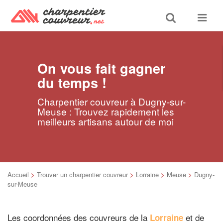
Toggle
Toggle
search
navigat
On vous fait gagner
du temps !
Charpentier couvreur à Dugny-sur-
Meuse : Trouvez rapidement les
meilleurs artisans autour de moi
Accueil
>
Trouver un charpentier couvreur
>
Lorraine
>
Meuse
>
Dugny-
sur-Meuse
Les coordonnées des couvreurs de la
et de
Lorraine