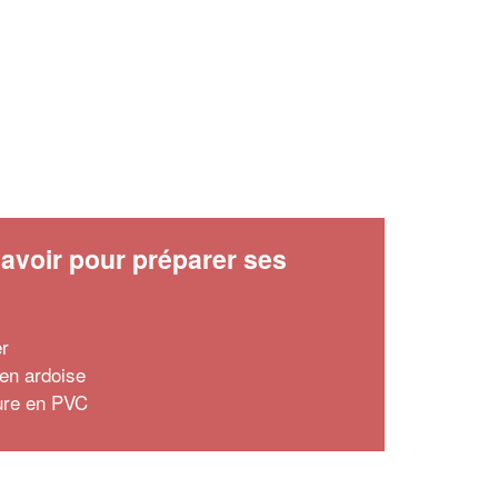
avoir pour préparer ses
x
er
 en ardoise
ture en PVC