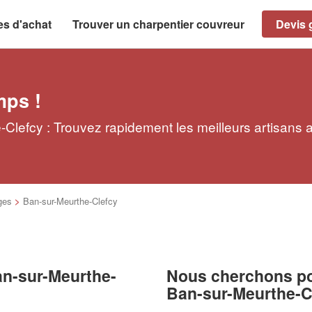
es d'achat
Trouver un charpentier couvreur
Devis g
mps !
Clefcy : Trouvez rapidement les meilleurs artisans 
ges
>
Ban-sur-Meurthe-Clefcy
an-sur-Meurthe-
Nous cherchons pou
Ban-sur-Meurthe-C