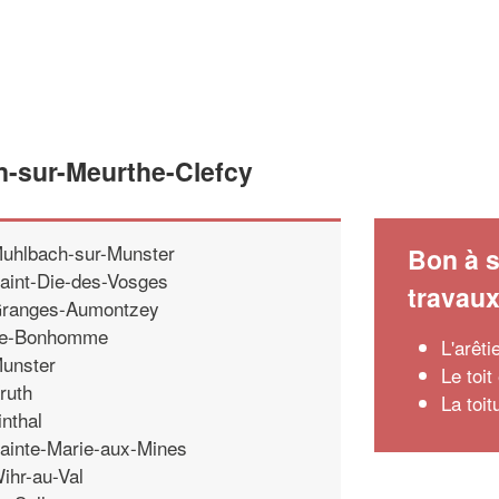
n-sur-Meurthe-Clefcy
uhlbach-sur-Munster
Bon à s
aint-Die-des-Vosges
travau
ranges-Aumontzey
e-Bonhomme
L'arêti
unster
Le toit
ruth
La toi
inthal
ainte-Marie-aux-Mines
ihr-au-Val