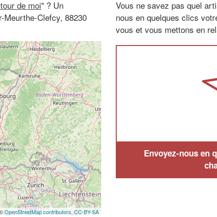
utour de moi
" ? Un
Vous ne savez pas quel arti
ur-Meurthe-Clefcy, 88230
nous en quelques clics vot
vous et vous mettons en rela
Envoyez-nous en qu
cha
 ©
OpenStreetMap contributors,
CC-BY-SA