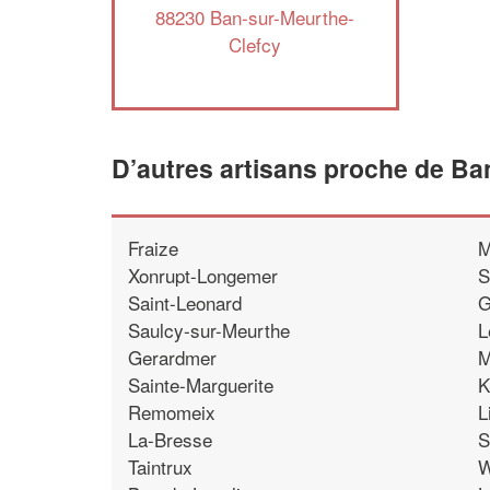
88230 Ban-sur-Meurthe-
Clefcy
D’autres artisans proche de Ba
Fraize
M
Xonrupt-Longemer
S
Saint-Leonard
G
Saulcy-sur-Meurthe
L
Gerardmer
M
Sainte-Marguerite
K
Remomeix
L
La-Bresse
S
Taintrux
W