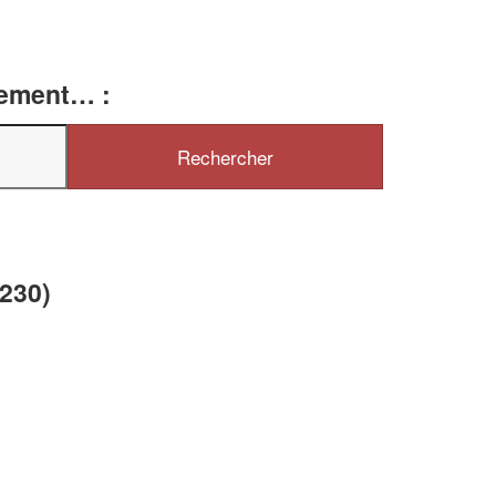
tement… :
✕
Vous êtes un
professionnel ?
Augmentez votre
et
chiffre d'affaires
vos
tout en gagnant de
marges
8230)
!
nouveaux clients
En savoir plus