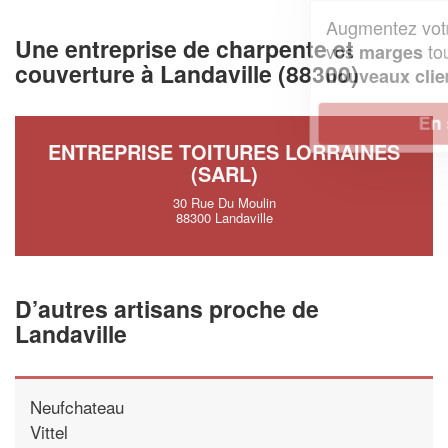
Augmentez votre
et
chiffre d'affaires
Une entreprise de charpente et
vos
tout en gagnant de
marges
couverture à Landaville (88300)
!
nouveaux clients
En savoir plus
ENTREPRISE TOITURES LORRAINES
(SARL)
30 Rue Du Moulin
88300 Landaville
D’autres artisans proche de
Landaville
Neufchateau
Vittel