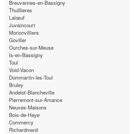
Breuvannes-en-Bassigny
Thuillieres
Lalœuf
Juvaincourt
Morionvilliers
Goviller
Ourches-sur-Meuse
Is-en-Bassigny
Toul
Void-Vacon
Dommartin-les-Toul
Bruley
Andelot-Blancheville
Pierremont-sur-Amance
Neuves-Maisons
Bois-de-Haye
Commercy
Richardmenil