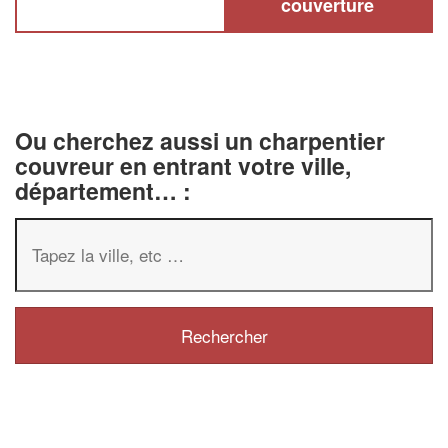
couverture
Ou cherchez aussi un charpentier
couvreur en entrant votre ville,
département… :
✕
Vous êtes un
professionnel 
Augmentez votre
chiffre d'