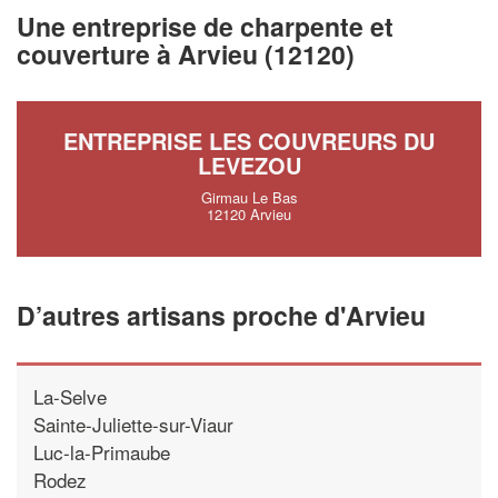
vos
tout en gagnan
marges
Une entreprise de charpente et
!
nouveaux clients
couverture à Arvieu (12120)
En savoir plus
ENTREPRISE LES COUVREURS DU
LEVEZOU
Girmau Le Bas
12120 Arvieu
D’autres artisans proche d'Arvieu
La-Selve
Sainte-Juliette-sur-Viaur
Luc-la-Primaube
Rodez