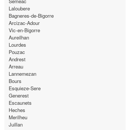
Semeac
Laloubere
Bagneres-de-Bigorre
Arcizac-Adour
Vic-en-Bigorre
Aureilhan
Lourdes
Pouzac
Andrest
Arreau
Lannemezan
Bours
Esquieze-Sere
Generest
Escaunets
Heches
Merilheu
Juillan