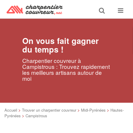
Toggle
Toggle
search
navigat
On vous fait gagner
du temps !
Charpentier couvreur à
Campistrous : Trouvez rapidement
les meilleurs artisans autour de
moi
Accueil
>
Trouver un charpentier couvreur
>
Midi-Pyrénées
>
Hautes-
Pyrénées
>
Campistrous