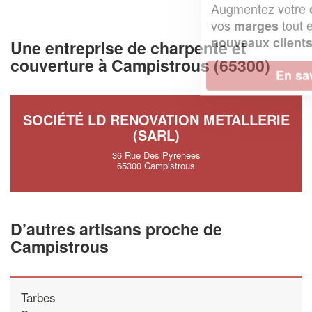
Augmentez votre
et
chiffre d'affaires
vos
tout en gagnant de
marges
!
nouveaux clients
Une entreprise de charpente et
couverture à Campistrous (65300)
En savoir plus
SOCIÉTÉ LD RENOVATION METALLERIE
(SARL)
36 Rue Des Pyrenees
65300 Campistrous
D’autres artisans proche de
Campistrous
Tarbes