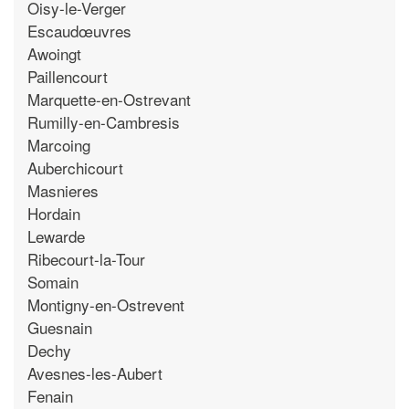
Oisy-le-Verger
Escaudœuvres
Awoingt
Paillencourt
Marquette-en-Ostrevant
Rumilly-en-Cambresis
Marcoing
Auberchicourt
Masnieres
Hordain
Lewarde
Ribecourt-la-Tour
Somain
Montigny-en-Ostrevent
Guesnain
Dechy
Avesnes-les-Aubert
Fenain