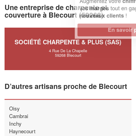
Augmentez votre
et
chiffre d'affaires
Une entreprise de charpente et
vos
tout en gagnant de
marges
couverture à Blecourt (59268)
!
nouveaux clients
En savoir plus
SOCIÉTÉ CHARPENTE & PLUS (SAS)
4 Rue De La Chapelle
59268 Blecourt
D’autres artisans proche de Blecourt
Oisy
Cambrai
Inchy
Haynecourt