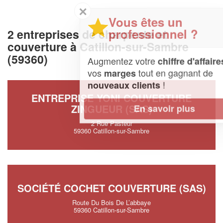
✕
Vous êtes un
professionnel ?
2 entreprises de charpente et
couverture à Catillon-sur-Sambre
(59360)
Augmentez votre
et
chiffre d'affaires
vos
tout en gagnant de
marges
!
nouveaux clients
ENTREPRISE YONI COUVERTURE
ZINGUEUR (SAS)
En savoir plus
2 Rue Pasteur
59360 Catillon-sur-Sambre
SOCIÉTÉ COCHET COUVERTURE (SAS)
Route Du Bois De L’abbaye
59360 Catillon-sur-Sambre