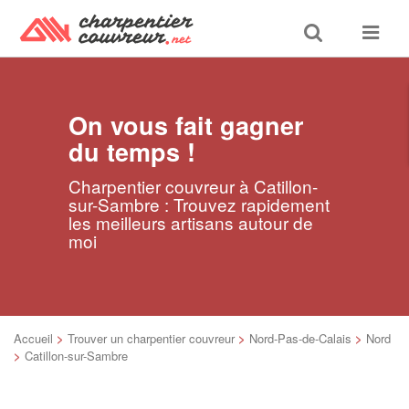
Toggle
Toggle
search
navigat
On vous fait gagner
du temps !
Charpentier couvreur à Catillon-
sur-Sambre : Trouvez rapidement
les meilleurs artisans autour de
moi
Accueil
>
Trouver un charpentier couvreur
>
Nord-Pas-de-Calais
>
Nord
>
Catillon-sur-Sambre