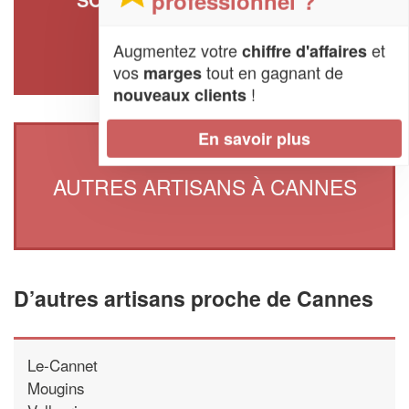
professionnel ?
COMPAGNONS (SARL)
14 Rue Jean Gras
Augmentez votre
et
chiffre d'affaires
06150 Cannes
vos
tout en gagnant de
marges
!
nouveaux clients
En savoir plus
AUTRES ARTISANS À CANNES
D’autres artisans proche de Cannes
Le-Cannet
Mougins