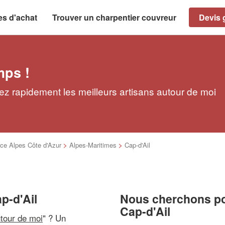
es d'achat
Trouver un charpentier couvreur
Devis g
mps !
ez rapidement les meilleurs artisans autour de moi
ce Alpes Côte d'Azur
>
Alpes-Maritimes
>
Cap-d'Ail
p-d'Ail
Nous cherchons pou
Cap-d'Ail
utour de moi
" ? Un