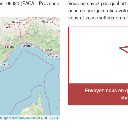
Ail, 06320 (PACA - Provence
Vous ne savez pas quel arti
nous en quelques clics vot
vous et vous mettons en rela
Envoyez-nous en qu
cha
 ©
OpenStreetMap contributors,
CC-BY-SA