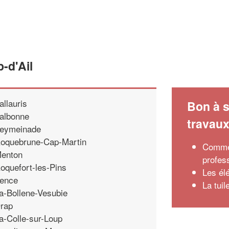
-d'Ail
allauris
Bon à s
albonne
travau
eymeinade
oquebrune-Cap-Martin
Commen
enton
profes
oquefort-les-Pins
Les él
ence
La tui
a-Bollene-Vesubie
rap
a-Colle-sur-Loup