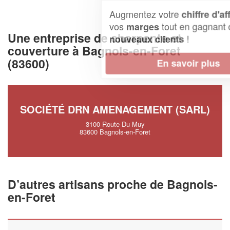
Augmentez votre
et
chiffre d'affaires
vos
tout en gagnant de
marges
Une entreprise de charpente et
!
nouveaux clients
couverture à Bagnols-en-Foret
(83600)
En savoir plus
SOCIÉTÉ DRN AMENAGEMENT (SARL)
3100 Route Du Muy
83600 Bagnols-en-Foret
D’autres artisans proche de Bagnols-
en-Foret