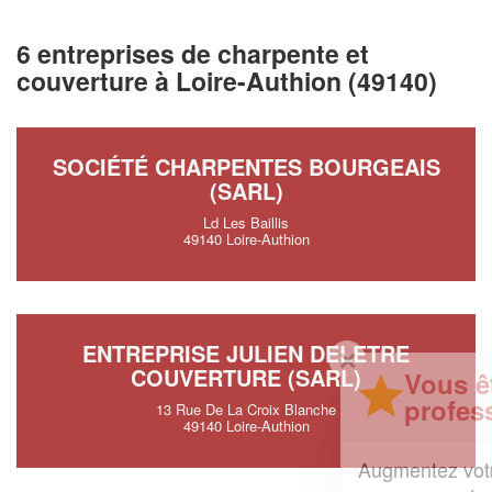
6 entreprises de charpente et
couverture à Loire-Authion (49140)
SOCIÉTÉ CHARPENTES BOURGEAIS
(SARL)
Ld Les Baillis
49140 Loire-Authion
ENTREPRISE JULIEN DELETRE
✕
COUVERTURE (SARL)
Vous êtes un
professionnel ?
13 Rue De La Croix Blanche
49140 Loire-Authion
Augmentez votre
et
chiffre d'affaires