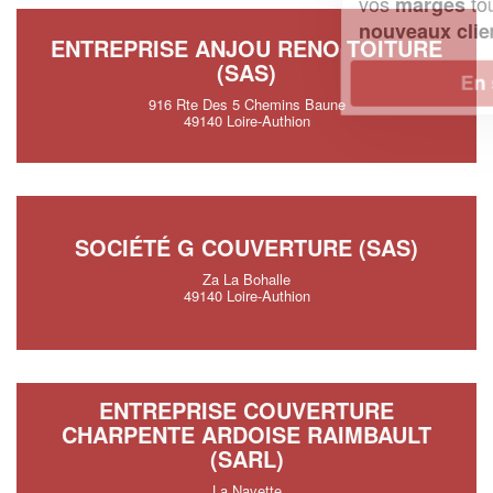
vos
tout en gagnant de
marges
!
nouveaux clients
ENTREPRISE ANJOU RENO TOITURE
(SAS)
En savoir plus
916 Rte Des 5 Chemins Baune
49140 Loire-Authion
SOCIÉTÉ G COUVERTURE (SAS)
Za La Bohalle
49140 Loire-Authion
ENTREPRISE COUVERTURE
CHARPENTE ARDOISE RAIMBAULT
(SARL)
La Navette