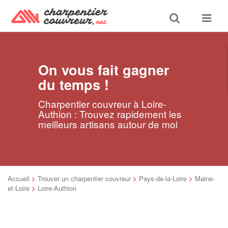
Toggle
Toggle
search
navigat
On vous fait gagner
du temps !
Charpentier couvreur à Loire-
Authion : Trouvez rapidement les
meilleurs artisans autour de moi
Accueil
>
Trouver un charpentier couvreur
>
Pays-de-la-Loire
>
Maine-
et-Loire
>
Loire-Authion