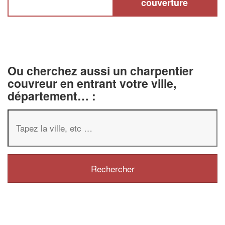
couverture
Ou cherchez aussi un charpentier
couvreur en entrant votre ville,
département… :
✕
Vous êtes un
professionnel
Augmentez votre
chiffre 