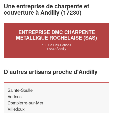
vos
tout en gagn
marges
Une entreprise de charpente et
!
nouveaux clients
couverture à Andilly (17230)
En savoir pl
ENTREPRISE DMC CHARPENTE
METALLIQUE ROCHELAISE (SAS)
13 Rue Des Rehons
17230 Andilly
D’autres artisans proche d'Andilly
Sainte-Soulle
Verines
Dompierre-sur-Mer
Villedoux