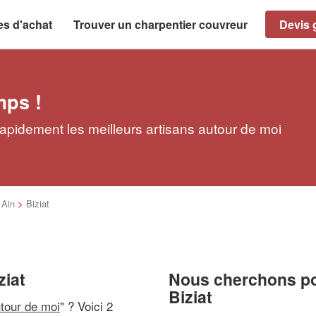
es d'achat
Trouver un charpentier couvreur
Devis g
mps !
rapidement les meilleurs artisans autour de moi
>
Ain
>
Biziat
ziat
Nous cherchons pou
Biziat
utour de moi
" ? Voici 2