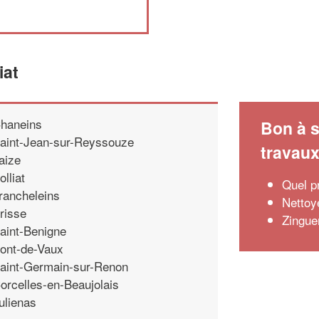
iat
haneins
Bon à s
aint-Jean-sur-Reyssouze
travau
aize
olliat
Quel p
rancheleins
Nettoye
risse
Zingue
aint-Benigne
ont-de-Vaux
aint-Germain-sur-Renon
orcelles-en-Beaujolais
ulienas