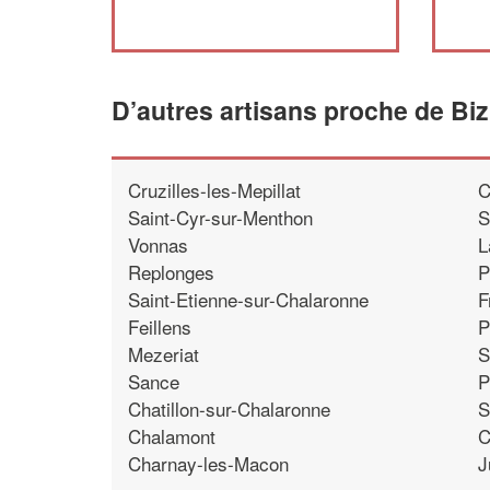
D’autres artisans proche de Biz
Cruzilles-les-Mepillat
C
Saint-Cyr-sur-Menthon
S
Vonnas
L
Replonges
P
Saint-Etienne-sur-Chalaronne
F
Feillens
P
Mezeriat
S
Sance
P
Chatillon-sur-Chalaronne
S
Chalamont
C
Charnay-les-Macon
J