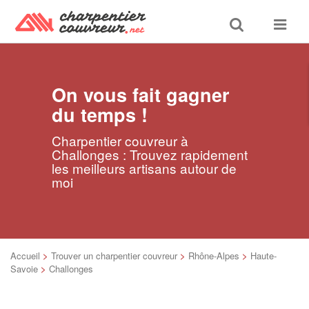
Toggle
Toggle
search
navigat
On vous fait gagner
du temps !
Charpentier couvreur à
Challonges : Trouvez rapidement
les meilleurs artisans autour de
moi
Accueil
>
Trouver un charpentier couvreur
>
Rhône-Alpes
>
Haute-
Savoie
>
Challonges