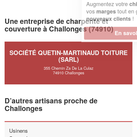
Augmentez votre
et
chiffre d'affaires
vos
tout en gagnant de
marges
!
nouveaux clients
Une entreprise de charpente et
couverture à Challonges (74910)
En savoir plus
SOCIÉTÉ QUETIN-MARTINAUD TOITURE
(SARL)
355 Chemin Za De La Culaz
74910 Challonges
D’autres artisans proche de
Challonges
Usinens