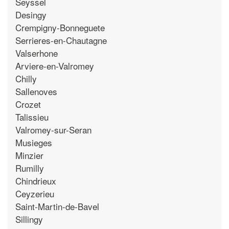
Seyssel
Desingy
Crempigny-Bonneguete
Serrieres-en-Chautagne
Valserhone
Arviere-en-Valromey
Chilly
Sallenoves
Crozet
Talissieu
Valromey-sur-Seran
Musieges
Minzier
Rumilly
Chindrieux
Ceyzerieu
Saint-Martin-de-Bavel
Sillingy