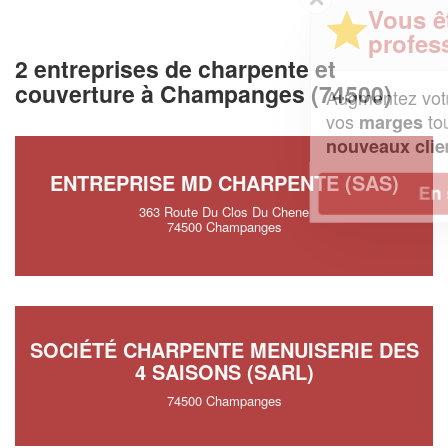
Vous êtes un
professionnel ?
2 entreprises de charpente et
couverture à Champanges (74500)
Augmentez votre
et
chiffre d'affaires
vos
tout en gagnant de
marges
!
nouveaux clients
ENTREPRISE MD CHARPENTE (SAS)
En savoir plus
363 Route Du Clos Du Chene
74500 Champanges
SOCIÉTÉ CHARPENTE MENUISERIE DES
4 SAISONS (SARL)
74500 Champanges