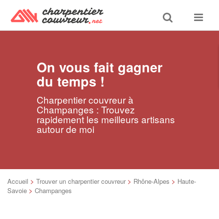
Toggle
Toggle
search
navigat
On vous fait gagner
du temps !
Charpentier couvreur à
Champanges : Trouvez
rapidement les meilleurs artisans
autour de moi
Accueil
>
Trouver un charpentier couvreur
>
Rhône-Alpes
>
Haute-
Savoie
>
Champanges