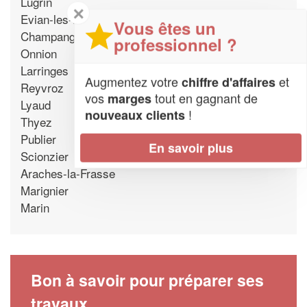
Lugrin
✕
Evian-les-Bains
Vous êtes un
Champanges
professionnel ?
Onnion
Larringes
Augmentez votre
et
chiffre d'affaires
Reyvroz
vos
tout en gagnant de
marges
Lyaud
!
nouveaux clients
Thyez
Publier
En savoir plus
Scionzier
Araches-la-Frasse
Marignier
Marin
Bon à savoir pour préparer ses
travaux