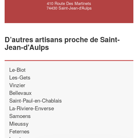
410 Route Des Martinets
74430 Saint-Jean-d'Aulps
D’autres artisans proche de Saint-
Jean-d'Aulps
Le-Biot
Les-Gets
Vinzier
Bellevaux
Saint-Paul-en-Chablais
La-Riviere-Enverse
Samoens
Mieussy
Feternes