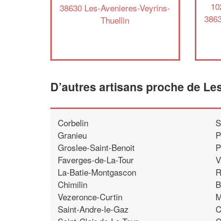
10
38630 Les-Avenieres-Veyrins-
3863
Thuellin
D’autres artisans proche de Le
Corbelin
S
Granieu
P
Groslee-Saint-Benoit
P
Faverges-de-La-Tour
V
La-Batie-Montgascon
R
Chimilin
B
Vezeronce-Curtin
M
Saint-Andre-le-Gaz
C