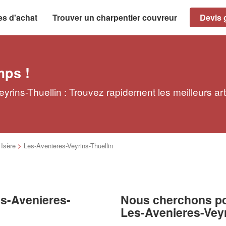
es d'achat
Trouver un charpentier couvreur
Devis g
mps !
yrins-Thuellin : Trouvez rapidement les meilleurs ar
>
Isère
>
Les-Avenieres-Veyrins-Thuellin
es-Avenieres-
Nous cherchons pou
Les-Avenieres-Veyr