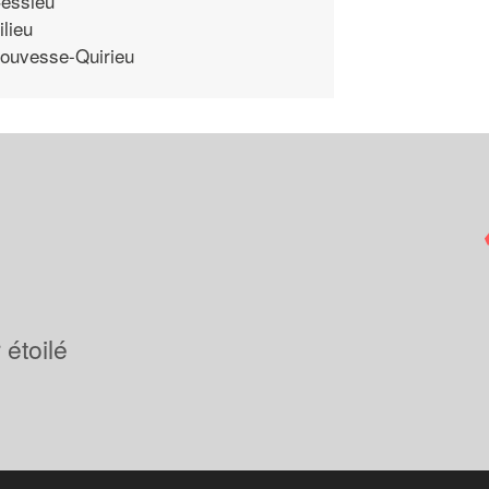
essieu
ilieu
ouvesse-Quirieu
étoilé