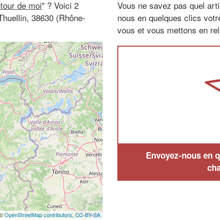
utour de moi
" ? Voici 2
Vous ne savez pas quel arti
Thuellin, 38630 (Rhône-
nous en quelques clics vot
vous et vous mettons en rela
Envoyez-nous en qu
cha
 ©
OpenStreetMap contributors,
CC-BY-SA