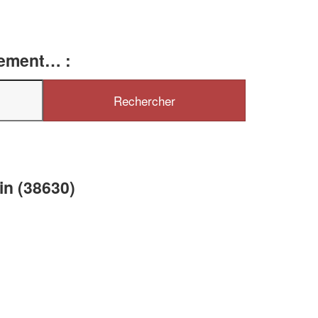
tement… :
✕
Vous êtes un
professionnel ?
Augmentez votre
et
chiffre d'affaires
vos
tout en gagnant de
marges
in (38630)
!
nouveaux clients
En savoir plus