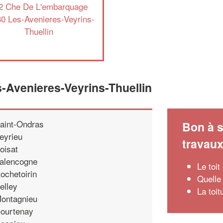
2 Che De L'embarquage
0 Les-Avenieres-Veyrins-
Thuellin
s-Avenieres-Veyrins-Thuellin
aint-Ondras
Bon à s
eyrieu
travau
oisat
alencogne
Le toi
ochetoirin
Quelle 
elley
La toi
ontagnieu
ourtenay