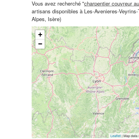
Vous avez recherché "
charpentier couvreur a
artisans disponibles à Les-Avenieres-Veyrins-
Alpes, Isère)
+
−
Leaflet
| Map data