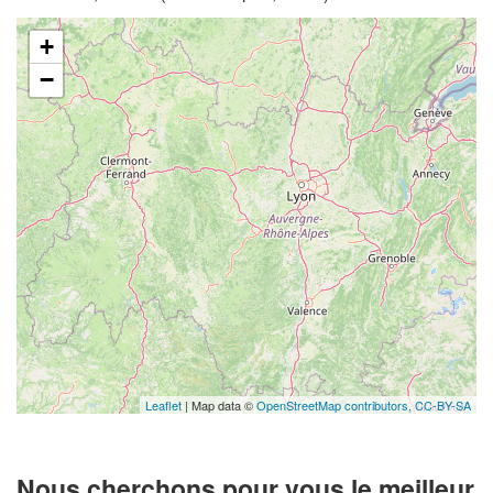
+
−
Leaflet
| Map data ©
OpenStreetMap contributors,
CC-BY-SA
Nous cherchons pour vous le meilleur