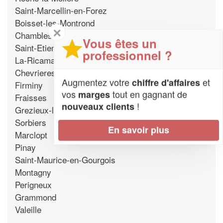
Saint-Marcellin-en-Forez
Boisset-les-Montrond
✕
Chambles
Vous êtes un
Saint-Etienne
professionnel ?
La-Ricamarie
Chevrieres
Augmentez votre
et
chiffre d'affaires
Firminy
vos
tout en gagnant de
marges
Fraisses
!
nouveaux clients
Grezieux-le-Fromental
Sorbiers
En savoir plus
Marclopt
Pinay
Saint-Maurice-en-Gourgois
Montagny
Perigneux
Grammond
Valeille