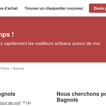
es d'achat
Trouver un charpentier couvreur
Devis g
mps !
z rapidement les meilleurs artisans autour de moi
>
Rhône
>
Bagnols
agnols
Nous cherchons pou
Bagnols
utour de moi
" ? Un