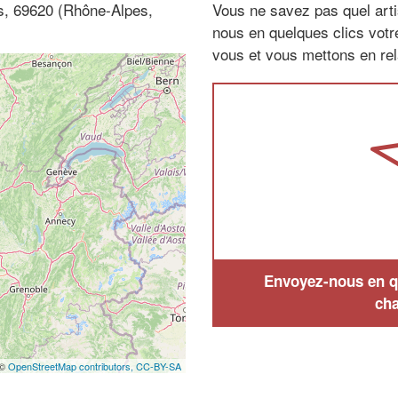
ls, 69620 (Rhône-Alpes,
Vous ne savez pas quel arti
nous en quelques clics vot
vous et vous mettons en rela
Envoyez-nous en qu
cha
 ©
OpenStreetMap contributors,
CC-BY-SA