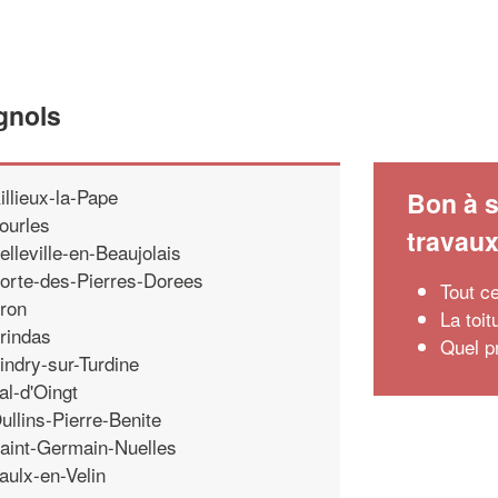
gnols
illieux-la-Pape
Bon à s
ourles
travau
elleville-en-Beaujolais
orte-des-Pierres-Dorees
Tout c
ron
La toi
rindas
Quel p
indry-sur-Turdine
al-d'Oingt
ullins-Pierre-Benite
aint-Germain-Nuelles
aulx-en-Velin