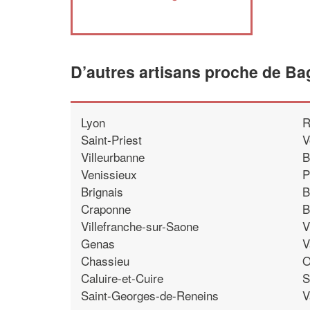
D’autres artisans proche de Ba
Lyon
R
Saint-Priest
V
Villeurbanne
B
Venissieux
P
Brignais
B
Craponne
B
Villefranche-sur-Saone
V
Genas
V
Chassieu
O
Caluire-et-Cuire
S
Saint-Georges-de-Reneins
V