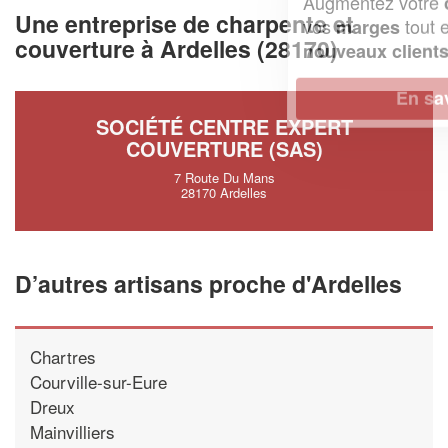
Augmentez votre
et
chiffre d'affaires
Une entreprise de charpente et
vos
tout en gagnant de
marges
couverture à Ardelles (28170)
!
nouveaux clients
En savoir plus
SOCIÉTÉ CENTRE EXPERT
COUVERTURE (SAS)
7 Route Du Mans
28170 Ardelles
D’autres artisans proche d'Ardelles
Chartres
Courville-sur-Eure
Dreux
Mainvilliers