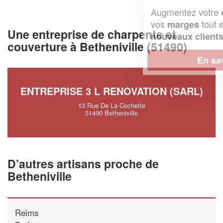
Augmentez votre
et
chiffre d'affaires
vos
tout en gagnant de
marges
Une entreprise de charpente et
!
nouveaux clients
couverture à Betheniville (51490)
En savoir plus
ENTREPRISE 3 L RENOVATION (SARL)
13 Rue De La Cochette
51490 Betheniville
D’autres artisans proche de
Betheniville
Reims