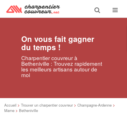
Toggle
Toggle
search
navigat
On vous fait gagner
du temps !
Charpentier couvreur à
Betheniville : Trouvez rapidement
les meilleurs artisans autour de
moi
Accueil
>
Trouver un charpentier couvreur
>
Champagne-Ardenne
>
Marne
>
Betheniville