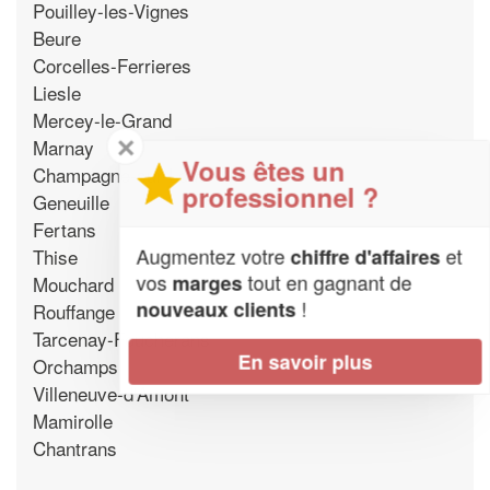
Pouilley-les-Vignes
Beure
Corcelles-Ferrieres
Liesle
Mercey-le-Grand
✕
Marnay
Vous êtes un
Champagne-sur-Loue
professionnel ?
Geneuille
Fertans
Augmentez votre
et
Thise
chiffre d'affaires
vos
tout en gagnant de
marges
Mouchard
!
nouveaux clients
Rouffange
Tarcenay-Foucherans
En savoir plus
Orchamps
Villeneuve-d'Amont
Mamirolle
Chantrans