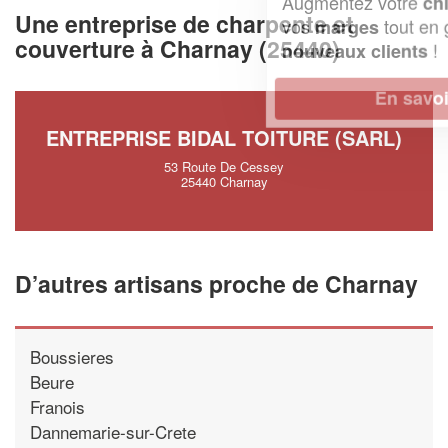
Augmentez votre
et
chiffre d'affaires
Une entreprise de charpente et
vos
tout en gagnant de
marges
couverture à Charnay (25440)
!
nouveaux clients
En savoir plus
ENTREPRISE BIDAL TOITURE (SARL)
53 Route De Cessey
25440 Charnay
D’autres artisans proche de Charnay
Boussieres
Beure
Franois
Dannemarie-sur-Crete