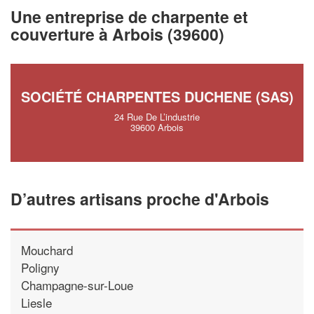
vos
tout en gagnant de
marges
Une entreprise de charpente et
!
nouveaux clients
couverture à Arbois (39600)
En savoir plus
SOCIÉTÉ CHARPENTES DUCHENE (SAS)
24 Rue De L’industrie
39600 Arbois
D’autres artisans proche d'Arbois
Mouchard
Poligny
Champagne-sur-Loue
Liesle