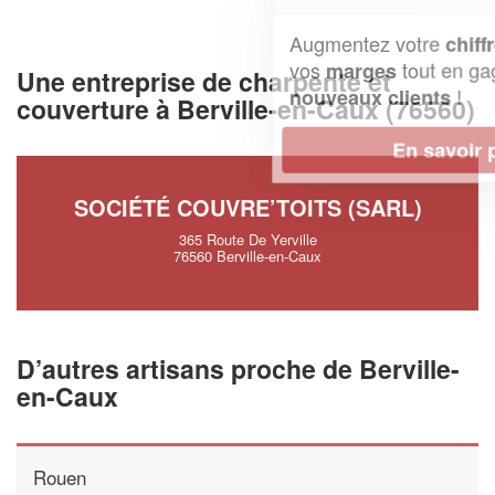
Augmentez votre
et
chiffre d'affaires
vos
tout en gagnant de
marges
Une entreprise de charpente et
!
nouveaux clients
couverture à Berville-en-Caux (76560)
En savoir plus
SOCIÉTÉ COUVRE’TOITS (SARL)
365 Route De Yerville
76560 Berville-en-Caux
D’autres artisans proche de Berville-
en-Caux
Rouen