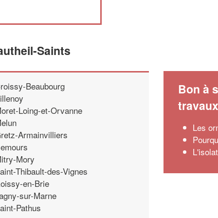
utheil-Saints
roissy-Beaubourg
Bon à s
illenoy
travau
oret-Loing-et-Orvanne
elun
Les orn
retz-Armainvilliers
Pourqu
emours
L'isola
itry-Mory
aint-Thibault-des-Vignes
oissy-en-Brie
agny-sur-Marne
aint-Pathus