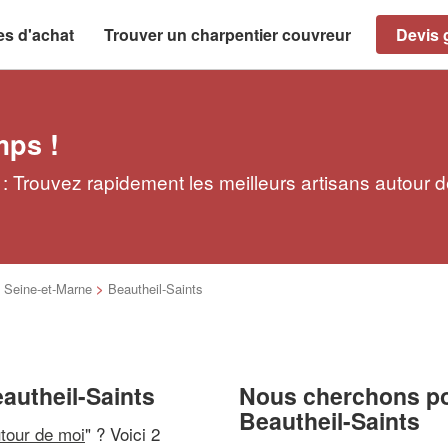
es d'achat
Trouver un charpentier couvreur
Devis g
mps !
: Trouvez rapidement les meilleurs artisans autour 
>
Seine-et-Marne
>
Beautheil-Saints
autheil-Saints
Nous cherchons pou
Beautheil-Saints
utour de moi
" ? Voici 2