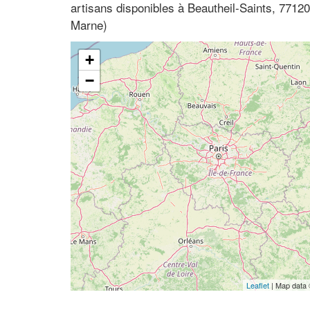
artisans disponibles à Beautheil-Saints, 77120
Marne)
+
−
Leaflet
| Map data