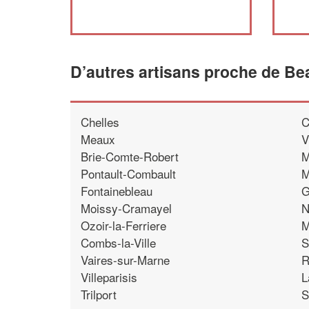
D’autres artisans proche de Bea
Chelles
C
Meaux
V
Brie-Comte-Robert
M
Pontault-Combault
M
Fontainebleau
G
Moissy-Cramayel
N
Ozoir-la-Ferriere
M
Combs-la-Ville
S
Vaires-sur-Marne
R
Villeparisis
L
Trilport
S