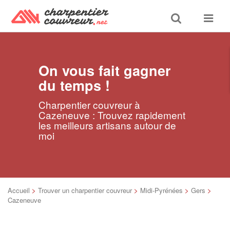
Toggle
Toggle
search
navigat
On vous fait gagner
du temps !
Charpentier couvreur à
Cazeneuve : Trouvez rapidement
les meilleurs artisans autour de
moi
Accueil
>
Trouver un charpentier couvreur
>
Midi-Pyrénées
>
Gers
>
Cazeneuve