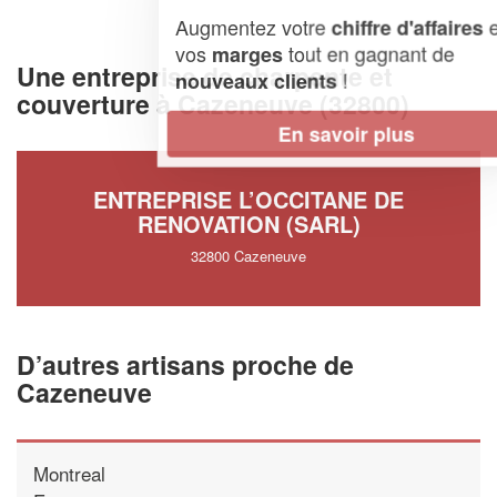
Augmentez votre
et
chiffre d'affaires
vos
tout en gagnant de
marges
Une entreprise de charpente et
!
nouveaux clients
couverture à Cazeneuve (32800)
En savoir plus
ENTREPRISE L’OCCITANE DE
RENOVATION (SARL)
32800 Cazeneuve
D’autres artisans proche de
Cazeneuve
Montreal