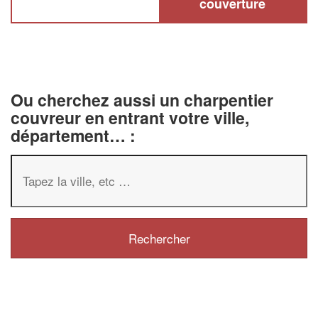
couverture
Ou cherchez aussi un charpentier
couvreur en entrant votre ville,
département… :
✕
Vous êtes un
professionnel
Augmentez votre
chiffre 