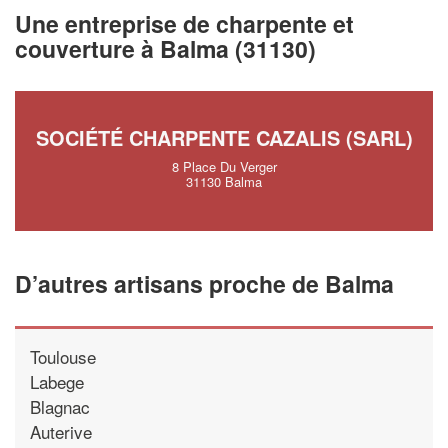
vos
tout en gagn
marges
Une entreprise de charpente et
!
nouveaux clients
couverture à Balma (31130)
En savoir pl
SOCIÉTÉ CHARPENTE CAZALIS (SARL)
8 Place Du Verger
31130 Balma
D’autres artisans proche de Balma
Toulouse
Labege
Blagnac
Auterive