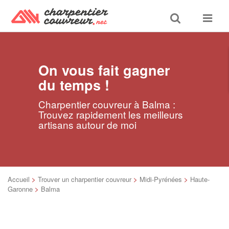
Toggle
Toggle
search
navigat
On vous fait gagner
du temps !
Charpentier couvreur à Balma :
Trouvez rapidement les meilleurs
artisans autour de moi
Accueil
>
Trouver un charpentier couvreur
>
Midi-Pyrénées
>
Haute-
Garonne
>
Balma