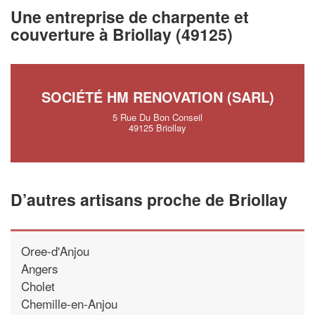
vos
tout en gagnant de
marges
Une entreprise de charpente et
!
nouveaux clients
couverture à Briollay (49125)
En savoir plus
SOCIÉTÉ HM RENOVATION (SARL)
5 Rue Du Bon Conseil
49125 Briollay
D’autres artisans proche de Briollay
Oree-d'Anjou
Angers
Cholet
Chemille-en-Anjou