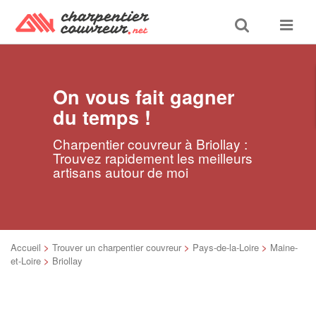
Toggle
Toggle
search
navigat
On vous fait gagner
du temps !
Charpentier couvreur à Briollay :
Trouvez rapidement les meilleurs
artisans autour de moi
Accueil
>
Trouver un charpentier couvreur
>
Pays-de-la-Loire
>
Maine-
et-Loire
>
Briollay