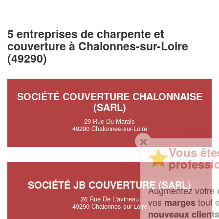
5 entreprises de charpente et
couverture à Chalonnes-sur-Loire
(49290)
SOCIÉTÉ COUVERTURE CHALONNAISE
(SARL)
29 Rue Du Marais
49290 Chalonnes-sur-Loire
✕
Vous êtes un
professionnel ?
SOCIÉTÉ JB COUVERTURE (SARL)
Augmentez votre
et
chiffre d'affaires
26 Rue De L'avineau
vos
tout en gagnant de
marges
49290 Chalonnes-sur-Loire
!
nouveaux clients