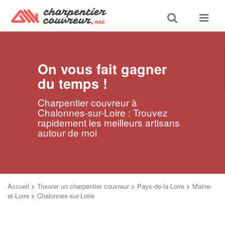
Toggle
Toggle
search
navigat
On vous fait gagner
du temps !
Charpentier couvreur à
Chalonnes-sur-Loire : Trouvez
rapidement les meilleurs artisans
autour de moi
Accueil
>
Trouver un charpentier couvreur
>
Pays-de-la-Loire
>
Maine-
et-Loire
>
Chalonnes-sur-Loire